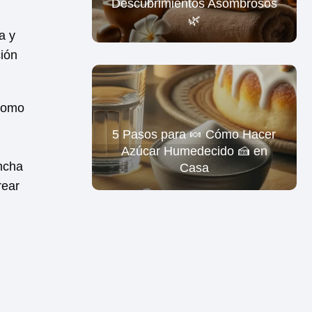
Descubrimientos Asombrosos
🌿
a y
ción
 como
5 Pasos para 🍬 Cómo Hacer
Azúcar Humedecido 🍰 en
oncha
Casa
rear